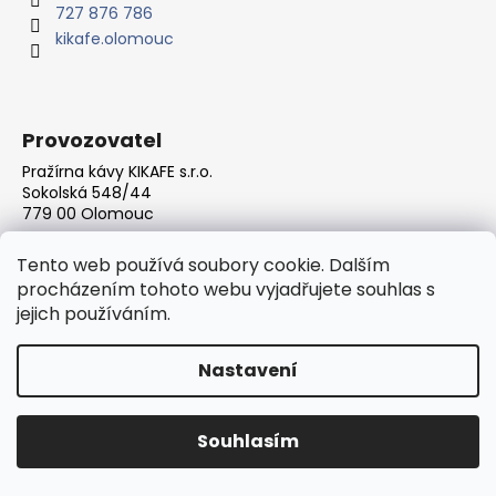
r
727 876 786
í
v
kikafe.olomouc
k
y
v
ý
Provozovatel
p
Pražírna kávy KIKAFE s.r.o.
i
Sokolská 548/44
s
779 00 Olomouc
u
IČ: 056 89 554
Tento web používá soubory cookie. Dalším
DIČ: CZ056 89 554
procházením tohoto webu vyjadřujete souhlas s
jejich používáním.
Nastavení
Souhlasím
Odkazy
Odběr novinek
Obchodní podmínky