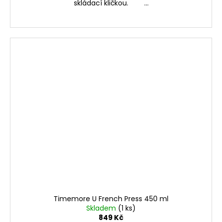
skládací kličkou. ...
Timemore U French Press 450 ml
Skladem
(1 ks)
849 Kč