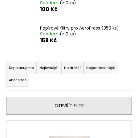
č
Skladem
(>10 ks)
u
100 Kč
j
e
m
Papírové filtry pro AeroPress (350 ks)
e
Skladem
(>10 ks)
158 Kč
PAPÍROVÉ
FILTRY
Ř
HARIO
a
V60-
Doporučujeme
Nejlevnější
Nejdražší
Nejprodávanější
02
z
BĚLENÉ
Abecedně
e
(100
KS)
n
120
í
Kč
OTEVŘÍT FILTR
p
r
V
o
ý
d