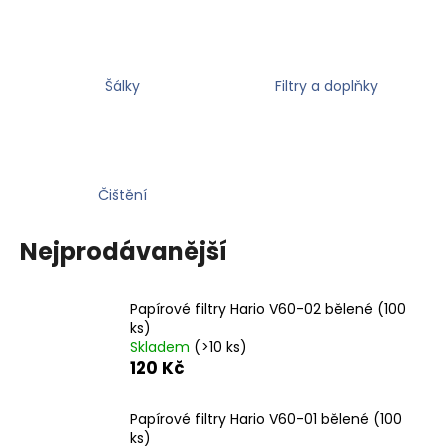
a
j
í
Šálky
Filtry a doplňky
t
?
Čištění
HLEDAT
Nejprodávanější
Papírové filtry Hario V60-02 bělené (100
D
ks)
o
Skladem
(>10 ks)
p
120 Kč
o
r
Papírové filtry Hario V60-01 bělené (100
u
ks)