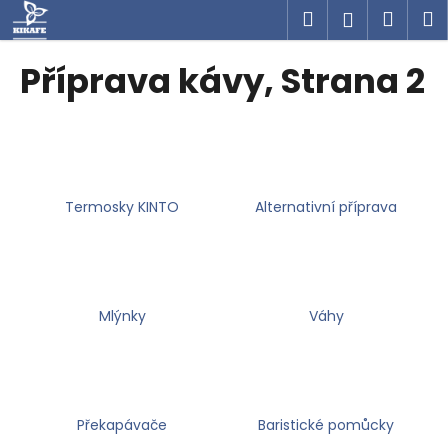
K
Přejít
Hledat
Náku
M
Přihlášen
na
o
obsah
Zpět
Zpět
košík
š
Příprava kávy
, Strana 2
í
C
k
o
p
o
Termosky KINTO
Alternativní příprava
t
ř
e
b
u
Mlýnky
Váhy
j
e
t
e
Překapávače
Baristické pomůcky
n