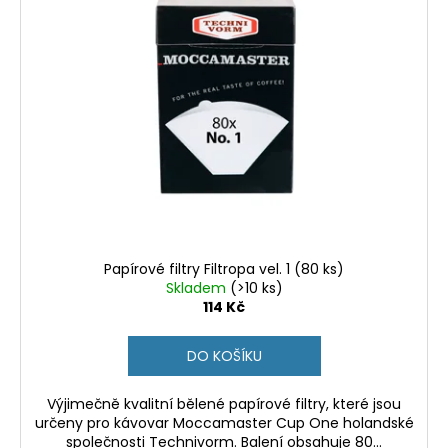
p
u
i
k
s
t
p
ů
r
o
d
u
k
t
ů
Papírové filtry Filtropa vel. 1 (80 ks)
Skladem
(>10 ks)
114 Kč
DO KOŠÍKU
Výjimečně kvalitní bělené papírové filtry, které jsou
určeny pro kávovar Moccamaster Cup One holandské
společnosti Technivorm. Balení obsahuje 80...