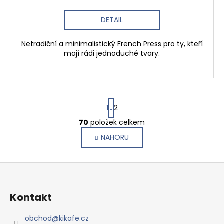
DETAIL
Netradiční a minimalistický French Press pro ty, kteří
mají rádi jednoduché tvary.
S
1
2
t
r
70
položek celkem
O
á
v
NAHORU
n
l
k
o
á
Z
v
d
á
á
a
n
p
c
Kontakt
í
í
a
p
t
obchod
@
kikafe.cz