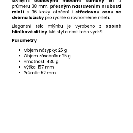
skvělými
ocelovými mlecími kameny G1
o
průměru 38 mm,
přesným nastavením hrubosti
mletí
s 36 kroky otočení i
středovou osou se
dvěma ložisky
pro rychlé a rovnoměrné mletí.
Elegantní tělo mlýnku je vyrobeno z
odolné
hliníkové slitiny
. Má styl a dost toho vydrží.
Parametry
Objem násypky: 25 g
Objem zásobníku: 25 g
Hmotnost: 430 g
Výška: 157 mm
Průměr: 52 mm