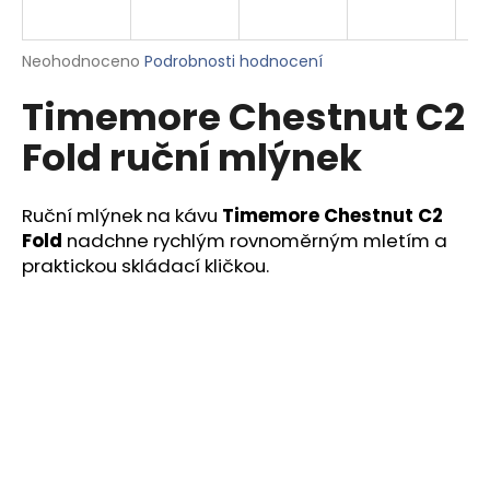
a
j
Průměrné
Neohodnoceno
Podrobnosti hodnocení
í
hodnocení
Timemore Chestnut C2
produktu
t
je
?
Fold ruční mlýnek
0,0
z
5
hvězdiček.
Ruční mlýnek na kávu
Timemore Chestnut C2
Fold
nadchne rychlým rovnoměrným mletím a
HLEDAT
praktickou skládací kličkou.
D
o
p
o
r
u