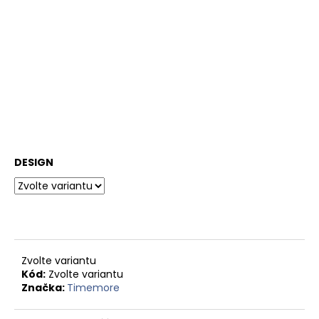
č
u
j
e
m
e
BRASIL
MINAS
GERAIS
-
DESIGN
ZRNKOVÁ
KÁVA
210
Kč
Zvolte variantu
Kód:
Zvolte variantu
Značka:
Timemore