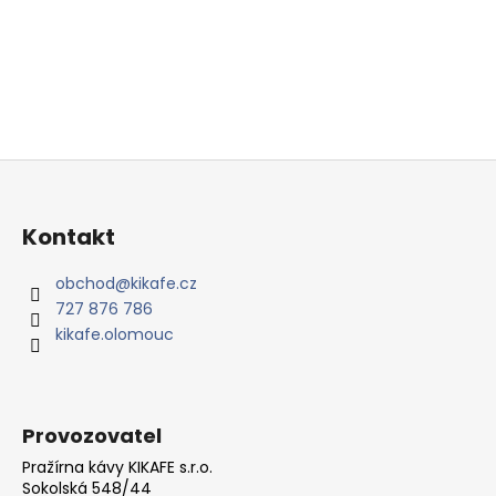
Z
á
p
Kontakt
a
t
obchod
@
kikafe.cz
727 876 786
í
kikafe.olomouc
Provozovatel
Pražírna kávy KIKAFE s.r.o.
Sokolská 548/44