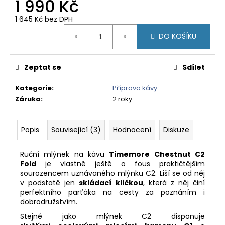
1 990 Kč
1 645 Kč bez DPH
Měrná
DO KOŠÍKU
cena:
Zeptat se
Sdílet
Kategorie
:
Příprava kávy
Záruka
:
2 roky
Popis
Související (3)
Hodnocení
Diskuze
Ruční mlýnek na kávu
Timemore Chestnut C2
Fold
je vlastně ještě o fous praktičtějším
sourozencem uznávaného mlýnku C2. Liší se od něj
v podstatě jen
skládací kličkou
, která z něj činí
perfektního parťáka na cesty za poznáním i
dobrodružstvím.
Stejně jako mlýnek C2 disponuje