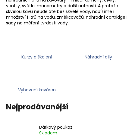
ventily, světla, manometry a další nutnosti. A protože
a
skvělou kávu neuděláte bez skvělé vody, nabízíme i
j
množství filtrů na vodu, změkčovačů, náhradní cartridge i
í
sady na měření tvrdosti vody.
t
?
Kurzy a školení
Náhradní díly
HLEDAT
Vybavení kaváren
D
o
Nejprodávanější
p
o
r
Dárkový poukaz
u
Skladem