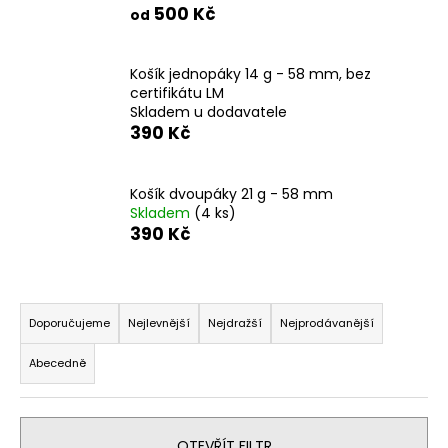
č
500 Kč
od
u
j
e
Košík jednopáky 14 g - 58 mm, bez
m
certifikátu LM
e
Skladem u dodavatele
390 Kč
PANAMA
BOQUETE
Košík dvoupáky 21 g - 58 mm
-
Skladem
(4 ks)
ZRNKOVÁ
390 Kč
KÁVA
420
Kč
Ř
a
Doporučujeme
Nejlevnější
Nejdražší
Nejprodávanější
z
Abecedně
e
n
í
OTEVŘÍT FILTR