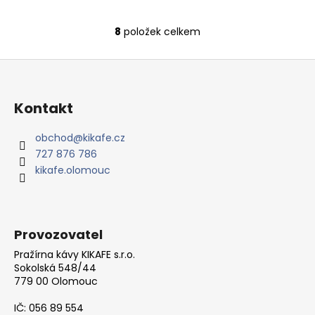
8
položek celkem
O
v
Z
l
á
á
d
p
Kontakt
a
a
c
t
obchod
@
kikafe.cz
í
727 876 786
í
p
kikafe.olomouc
r
v
k
y
Provozovatel
v
ý
Pražírna kávy KIKAFE s.r.o.
Sokolská 548/44
p
779 00 Olomouc
i
s
IČ: 056 89 554