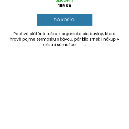
Skladem
199 Kč
DO KOŠÍKU
Poctivá plátěná taška z organické bio bavlny, která
hravě pojme termosku s kávou, pár kilo zrnek i nákup v
místní sámošce. ...