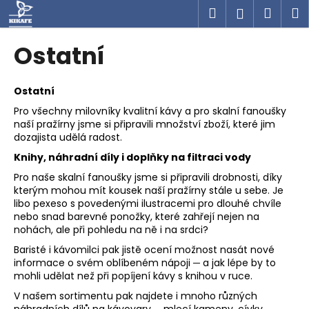
K
Přejít
Hledat
Náku
M
Přihlášen
na
o
obsah
Zpět
Zpět
košík
š
Ostatní
í
C
k
o
Ostatní
p
Pro všechny milovníky kvalitní kávy a pro skalní fanoušky
naší pražírny jsme si připravili množství zboží, které jim
o
dozajista udělá radost.
t
Knihy, náhradní díly i doplňky na filtraci vody
ř
Pro naše skalní fanoušky jsme si připravili drobnosti, díky
e
kterým mohou mít kousek naší pražírny stále u sebe. Je
b
libo pexeso s povedenými ilustracemi pro dlouhé chvíle
u
nebo snad barevné ponožky, které zahřejí nejen na
nohách, ale při pohledu na ně i na srdci?
j
Baristé i kávomilci pak jistě ocení možnost nasát nové
e
informace o svém oblíbeném nápoji ─ a jak lépe by to
t
mohli udělat než při popíjení kávy s knihou v ruce.
e
V našem sortimentu pak najdete i mnoho různých
n
náhradních dílů na kávovary ─ mlecí kameny, cívky,