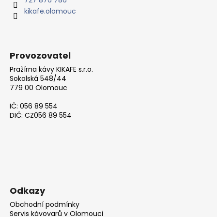
í
kikafe.olomouc
Provozovatel
Pražírna kávy KIKAFE s.r.o.
Sokolská 548/44
779 00 Olomouc
IČ: 056 89 554
DIČ: CZ056 89 554
Odkazy
Obchodní podmínky
Servis kávovarů v Olomouci