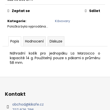
č
Měrná
u
cena:
j
Zeptat se
Sdílet
e
Kategorie
:
Kávovary
m
Položka byla vyprodána…
e
Popis
Hodnocení
Diskuze
PANAMA
BOQUETE
-
Náhradní košík pro jednopáku La Marzocco o
ZRNKOVÁ
kapacitě 14 g. Použitelný pouze s pákami o průměru
KÁVA
58 mm.
420
Kč
Z
á
p
Kontakt
a
t
obchod
@
kikafe.cz
727 876 786