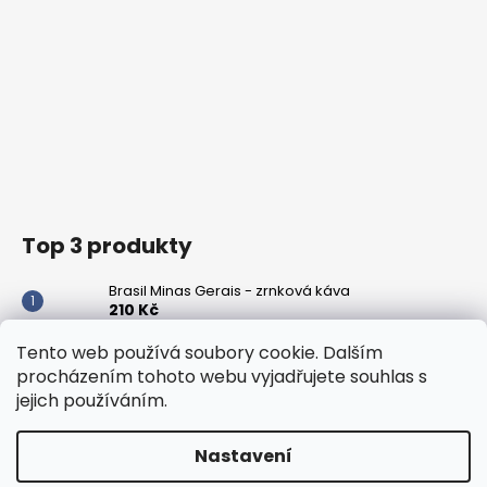
Top 3 produkty
Brasil Minas Gerais - zrnková káva
210 Kč
Peru Cajamarca - zrnková káva
Tento web používá soubory cookie. Dalším
348 Kč
procházením tohoto webu vyjadřujete souhlas s
jejich používáním.
Panama Boquete - zrnková káva
420 Kč
Nastavení
Vytvořil Shoptet