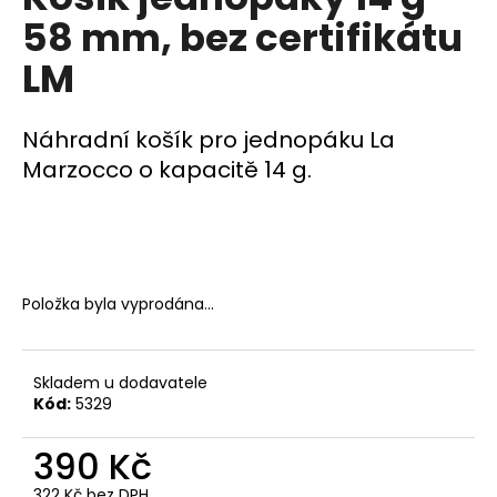
je
a
58 mm, bez certifikátu
0,0
z
j
LM
5
í
hvězdiček.
t
Náhradní košík pro jednopáku La
?
Marzocco o kapacitě 14 g.
HLEDAT
Položka byla vyprodána…
D
o
Skladem u dodavatele
p
Kód:
5329
o
r
390 Kč
u
322 Kč bez DPH