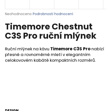
a
j
Průměrné
Neohodnoceno
Podrobnosti hodnocení
í
hodnocení
Timemore Chestnut
produktu
t
je
?
C3S Pro ruční mlýnek
0,0
z
5
hvězdiček.
Ruční mlýnek na kávu
Timemore C3S Pro
nabízí
přesné a rovnoměrné mletí v elegantním
HLEDAT
celokovovém kabátě kompaktních rozměrů.
D
o
p
o
r
u
DESIGN