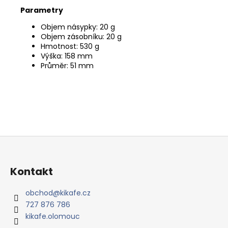
Parametry
Objem násypky: 20 g
Objem zásobníku: 20 g
Hmotnost: 530 g
Výška: 158 mm
Průměr: 51 mm
Z
á
p
Kontakt
a
t
obchod
@
kikafe.cz
727 876 786
í
kikafe.olomouc