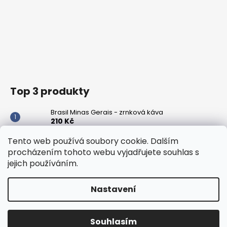
Top 3 produkty
Brasil Minas Gerais - zrnková káva
210 Kč
Peru Cajamarca - zrnková káva
Tento web používá soubory cookie. Dalším
348 Kč
procházením tohoto webu vyjadřujete souhlas s
jejich používáním.
Panama Boquete - zrnková káva
420 Kč
Nastavení
Vytvořil Shoptet
Copyright 2026
Pražírna kávy KIKAFE
. Všechna práva
Souhlasím
vyhrazena.
Upravit nastavení cookies