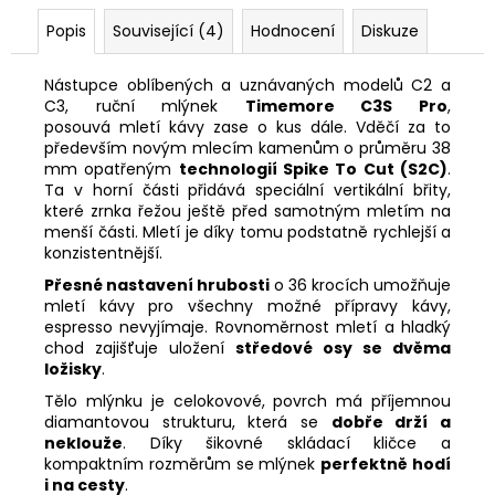
Popis
Související (4)
Hodnocení
Diskuze
Nástupce oblíbených a uznávaných modelů C2 a
C3, ruční mlýnek
Timemore C3S Pro
,
posouvá mletí kávy zase o kus dále. Vděčí za to
především novým mlecím kamenům o průměru 38
mm opatřeným
technologií Spike To Cut (S2C)
.
Ta v horní části přidává speciální vertikální břity,
které zrnka řežou ještě před samotným mletím na
menší části. Mletí je díky tomu podstatně rychlejší a
konzistentnější.
Přesné nastavení hrubosti
o 36 krocích umožňuje
mletí kávy pro všechny možné přípravy kávy,
espresso nevyjímaje. Rovnoměrnost mletí a hladký
chod zajišťuje uložení
středové osy se dvěma
ložisky
.
Tělo mlýnku je celokovové, povrch má příjemnou
diamantovou strukturu, která se
dobře drží a
neklouže
. Díky šikovné skládací kličce a
kompaktním rozměrům se mlýnek
perfektně hodí
i na cesty
.