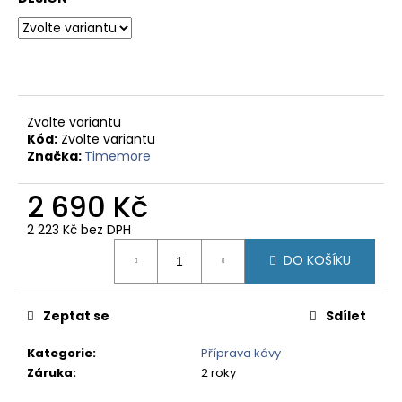
č
u
j
e
m
e
Zvolte variantu
Kód:
Zvolte variantu
PERU
Značka:
Timemore
CAJAMARCA
-
2 690 Kč
ZRNKOVÁ
KÁVA
2 223 Kč bez DPH
348
Měrná
Kč
DO KOŠÍKU
cena:
Zeptat se
Sdílet
Kategorie
:
Příprava kávy
Záruka
:
2 roky