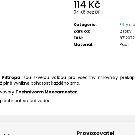
114 Kč
420 Kč
348 Kč
94 Kč bez DPH
Měrná
cena:
Kategorie
:
Filtry a
Záruka
:
2 roky
EAN
:
871207
Materiál
:
Papír
i
Filtropa
jsou skvělou volbou pro všechny milovníky překa
íž plně vynikne bohatost každého zrna.
vovary
Technivorm Moccamaster
.
opláchnout vroucí vodou.
Provozovatel