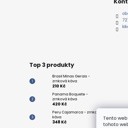
Kont
p
a
ob
t
72
í
ki
Top 3 produkty
Brasil Minas Gerais -
zrnková káva
210 Kč
Panama Boquete -
zrnková káva
420 Kč
Peru Cajamarca - zrnková
káva
Tento web 
348 Kč
tohoto webu