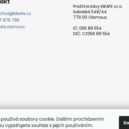
akt
Pražírna kávy KIKAFE s.r.o.
Sokolská 548/44
chod
@
kikafe.cz
779 00 Olomouc
7 876 786
kafe.olomouc
IČ: 056 89 554
DIČ: CZ056 89 554
používá soubory cookie. Dalším procházením
S
 vyjadřujete souhlas s jejich používáním.