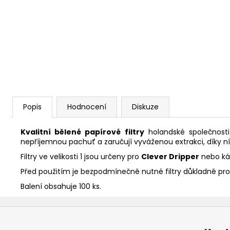
210 Kč
Popis
Hodnocení
Diskuze
Kvalitní bělené papírové filtry
holandské společnost
nepříjemnou pachuť a zaručují vyváženou extrakci, díky n
Filtry ve velikosti 1 jsou určeny pro
Clever Dripper
nebo ká
Před použitím je bezpodmínečně nutné filtry důkladně pr
Balení obsahuje 100 ks.
Z
á