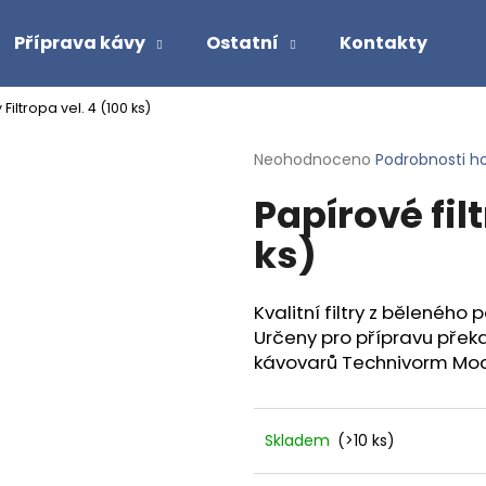
Příprava kávy
Ostatní
Kontakty
 Filtropa vel. 4 (100 ks)
Co potřebujete najít?
Průměrné
Neohodnoceno
Podrobnosti h
hodnocení
Papírové filt
produktu
HLEDAT
je
ks)
0,0
z
5
Doporučujeme
hvězdiček.
Kvalitní filtry z běleného
Určeny pro přípravu pře
kávovarů Technivorm Mocc
Skladem
(>10 ks)
PANAMA BOQUETE - ZRNKOVÁ KÁVA
PERU CAJAMARC