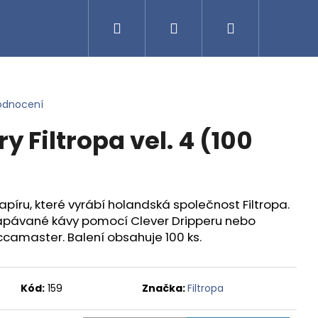
Hledat
Přihlášení
Nákupní
košík
odnocení
ry Filtropa vel. 4 (100
 papíru, které vyrábí holandská společnost Filtropa.
kapávané kávy pomocí Clever Dripperu nebo
amaster. Balení obsahuje 100 ks.
Kód:
159
Značka:
Filtropa
A - ZRNKOVÁ KÁVA