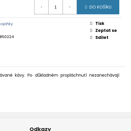
DO KOŠÍKU
Tisk
 doplňky
Zeptat se
2850224
Sdílet
pávané kávy. Po důkladném propláchnutí nezanechávají
Odkazy