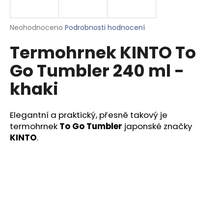
a
j
Průměrné
Neohodnoceno
Podrobnosti hodnocení
í
hodnocení
Termohrnek KINTO To
produktu
t
je
?
Go Tumbler 240 ml -
0,0
z
khaki
5
hvězdiček.
Elegantní a praktický, přesně takový je
HLEDAT
termohrnek
To Go Tumbler
japonské značky
KINTO
.
D
o
p
o
r
u