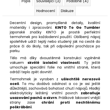
Popis
Související (3)
Podobné (4)
Hodnocení
Diskuze
Decentní design, promyšlené detaily, kvalitní
materiály i zpracování.
KINTO To Go Tumbler
japonské značky KINTO je prostě perfektní
termohrnek pro každodenní použití. Oblíbený nápoj
spolehlivě udrží teplý nebo studený jak na cestě do
práce či do školy, tak při odpolední procházce po
parku.
Tělo má díky dvoustěnné konstrukci vyplněné
vakuem
skvělé izolační vlastnosti
. Ty ještě
umocňuje speciální folie na vnitřní straně, která
odráží teplo zpět dovnitř.
Termohrnek je vyroben z
ušlechtilé nerezové
oceli
. Ta mu dodává odolnost a co je asi ještě
důležitější, zachovává bohatost chutí nápojů. Hladký
elektrolyticky leštěný vnitřní povrch
zabraňuje
usazování pachů a skvrn
. Práškové lakovaní vnější
strany zase
chrání proti nechtěnému
poškrábání
.