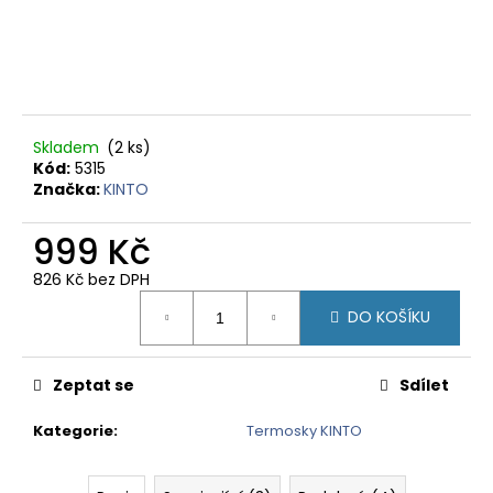
č
u
j
e
m
e
Skladem
(2 ks)
Kód:
5315
PANAMA
Značka:
KINTO
BOQUETE
-
999 Kč
ZRNKOVÁ
KÁVA
826 Kč bez DPH
420
Měrná
Kč
DO KOŠÍKU
cena:
Zeptat se
Sdílet
Kategorie
:
Termosky KINTO