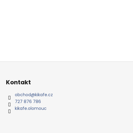
Z
á
p
Kontakt
a
t
obchod
@
kikafe.cz
727 876 786
í
kikafe.olomouc