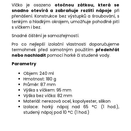
Víčko je osazeno
otočnou zátkou, která se
snadno otevírá a zabraňuje rozlití nápoje
při
přenášení. Konstrukce bez výstupků a šroubování, s
tenkým a hladkým okrajem, umožňuje pohodlné pití
s víčkem i bez.
Snadné čištění je samozřejmostí.
Pro co nejlepší izolační vlastnosti doporučujeme
termohrnek před samotným použitím
předehřát
nebo nachladit
pomocí horké či studené vody.
Parametry
Objem: 240 ml
Hmotnost: 180 g
Průměr: 87 mm
Výška s víčkem: 95 mm
Výška bez víčka: 82 mm
Materiál: nerezová ocel, kopolyester, silikon
Izolace: horký nápoj nad 65 °C (1 hod.),
studený nápoj pod 10 °C (1 hod.)