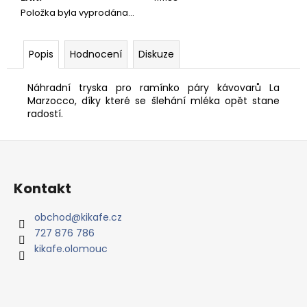
č
Položka byla vyprodána…
u
j
e
Popis
Hodnocení
Diskuze
m
e
Náhradní tryska pro ramínko páry kávovarů La
Marzocco, díky které se šlehání mléka opět stane
radostí.
PANAMA
BOQUETE
-
Z
ZRNKOVÁ
á
KÁVA
p
420
Kontakt
Kč
a
t
obchod
@
kikafe.cz
727 876 786
í
kikafe.olomouc