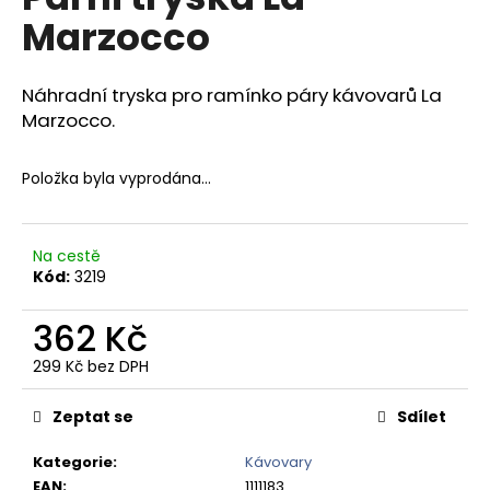
je
a
Marzocco
0,0
z
j
5
í
hvězdiček.
Náhradní tryska pro ramínko páry kávovarů La
t
Marzocco.
?
Položka byla vyprodána…
HLEDAT
Na cestě
Kód:
3219
362 Kč
D
299 Kč bez DPH
o
Měrná
p
cena:
Zeptat se
Sdílet
o
r
Kategorie
:
Kávovary
u
EAN
:
1111183