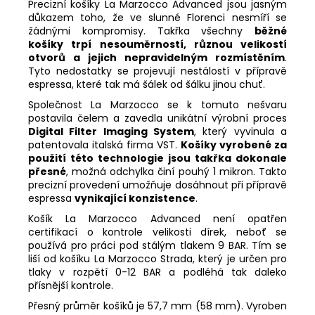
Precizní košíky La Marzocco Advanced jsou jasným
důkazem toho, že ve slunné Florenci nesmíří se
žádnými kompromisy. Takřka všechny
běžné
košíky trpí nesouměrností, různou velikostí
otvorů a jejich nepravidelným rozmístěním
.
Tyto nedostatky se projevují nestálostí v přípravě
espressa, které tak má šálek od šálku jinou chuť.
Společnost La Marzocco se k tomuto nešvaru
postavila čelem a zavedla unikátní výrobní proces
Digital Filter Imaging System
, který vyvinula a
patentovala italská firma VST.
Košíky vyrobené za
použití této technologie jsou takřka dokonale
přesné
, možná odchylka činí pouhý 1 mikron. Takto
precizní provedení umožňuje dosáhnout při přípravě
espressa
vynikající konzistence
.
Košík La Marzocco Advanced není opatřen
certifikací o kontrole velikosti dírek, neboť se
používá pro práci pod stálým tlakem 9 BAR. Tím se
liší od košíku La Marzocco Strada, který je určen pro
tlaky v rozpětí 0-12 BAR a podléhá tak daleko
přísnější kontrole.
Přesný průměr košíků je 57,7 mm (58 mm). Vyroben