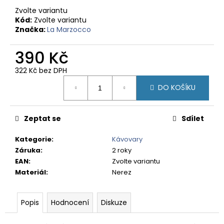
č
Zvolte variantu
u
Kód:
Zvolte variantu
j
Značka:
La Marzocco
e
m
390 Kč
e
322 Kč bez DPH
Měrná
PERU
DO KOŠÍKU
cena:
CAJAMARCA
-
ZRNKOVÁ
Zeptat se
Sdílet
KÁVA
348
Kategorie
:
Kávovary
Kč
Záruka
:
2 roky
EAN
:
Zvolte variantu
Materiál
:
Nerez
Popis
Hodnocení
Diskuze