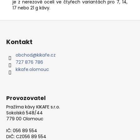
je z nerezové oceli ve čtyřech variantách pro 7, 14,
17 nebo 21 g kávy.
Z
á
p
Kontakt
a
t
obchod
@
kikafe.cz
727 876 786
í
kikafe.olomouc
Provozovatel
Pražírna kávy KIKAFE s.r.o.
Sokolská 548/44
779 00 Olomouc
IČ: 056 89 554
DIČ: CZ056 89 554