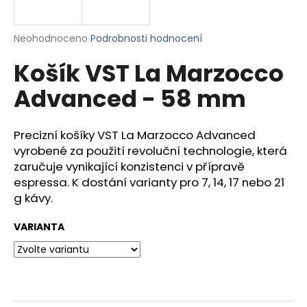
a
j
Průměrné
Neohodnoceno
Podrobnosti hodnocení
í
hodnocení
Košík VST La Marzocco
produktu
t
je
?
Advanced - 58 mm
0,0
z
5
hvězdiček.
Precizní košíky VST La Marzocco Advanced
vyrobené za použití revoluční technologie, která
HLEDAT
zaručuje vynikající konzistenci v přípravě
espressa. K dostání varianty pro 7, 14, 17 nebo 21
g kávy.
D
VARIANTA
o
p
o
r
u