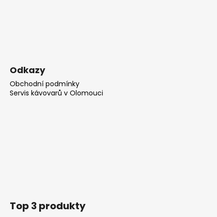
č
u
j
e
m
e
Odkazy
BRASIL
Obchodní podmínky
MINAS
Servis kávovarů v Olomouci
GERAIS
-
ZRNKOVÁ
KÁVA
210
Kč
Top 3 produkty