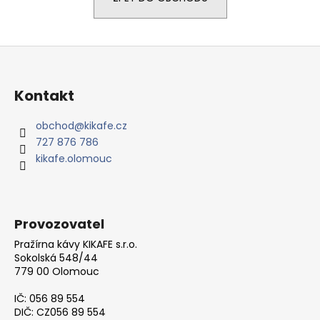
a
j
Z
í
á
t
p
?
Kontakt
a
t
obchod
@
kikafe.cz
727 876 786
í
kikafe.olomouc
HLEDAT
Provozovatel
D
o
Pražírna kávy KIKAFE s.r.o.
p
Sokolská 548/44
779 00 Olomouc
o
r
IČ: 056 89 554
u
DIČ: CZ056 89 554