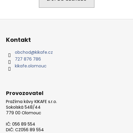
a
j
Z
í
á
t
p
?
Kontakt
a
t
obchod
@
kikafe.cz
727 876 786
í
kikafe.olomouc
HLEDAT
Provozovatel
D
o
Pražírna kávy KIKAFE s.r.o.
p
Sokolská 548/44
779 00 Olomouc
o
r
IČ: 056 89 554
u
DIČ: CZ056 89 554