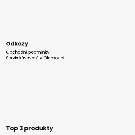
č
u
j
e
m
e
Odkazy
PERU
Obchodní podmínky
CAJAMARCA
Servis kávovarů v Olomouci
-
ZRNKOVÁ
KÁVA
348
Kč
Top 3 produkty