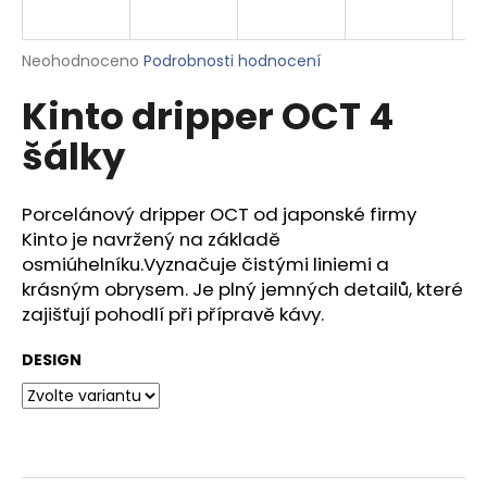
a
j
Průměrné
Neohodnoceno
Podrobnosti hodnocení
í
hodnocení
Kinto dripper OCT 4
produktu
t
je
?
šálky
0,0
z
5
hvězdiček.
Porcelánový dripper OCT od japonské firmy
Kinto je navržený na základě
HLEDAT
osmiúhelníku.Vyznačuje čistými liniemi a
krásným obrysem.
Je plný jemných detailů, které
zajišťují pohodlí při přípravě kávy.
D
DESIGN
o
p
o
r
u