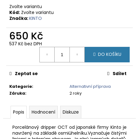
č
Zvolte variantu
u
Kód:
Zvolte variantu
j
Značka:
KINTO
e
m
650 Kč
e
537 Kč bez DPH
Měrná
PANAMA
DO KOŠÍKU
cena:
BOQUETE
-
ZRNKOVÁ
Zeptat se
Sdílet
KÁVA
420
Kategorie
:
Alternativní příprava
Kč
Záruka
:
2 roky
Popis
Hodnocení
Diskuze
Porcelánový dripper OCT od japonské firmy Kinto je
navržený na základě osmiúhelníku.Vyznačuje čistými
liniemi a krásným obrysem.
Je plný jemných detailů,