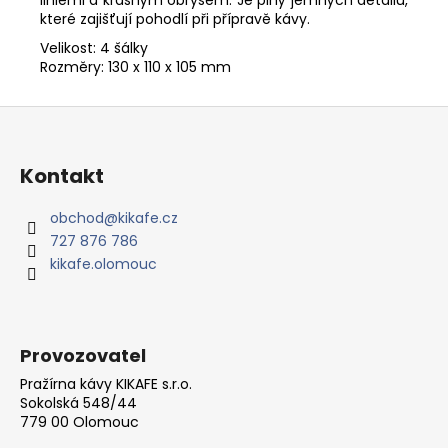
které zajišťují pohodlí při přípravě kávy.
Velikost: 4 šálky
Rozměry: 130 x 110 x 105 mm
Z
á
p
Kontakt
a
t
obchod
@
kikafe.cz
727 876 786
í
kikafe.olomouc
Provozovatel
Pražírna kávy KIKAFE s.r.o.
Sokolská 548/44
779 00 Olomouc