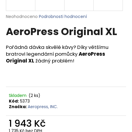
a
j
Průměrné
Neohodnoceno
Podrobnosti hodnocení
í
hodnocení
AeroPress Original XL
produktu
t
je
?
0,0
z
Pořádná dávka skvělé kávy? Díky většímu
5
bratrovi legendární pomůcky
AeroPress
hvězdiček.
Original XL
žádný problém!
HLEDAT
D
Skladem
(2 ks)
o
Kód:
5373
p
Značka:
Aeropress, INC.
o
r
1 943 Kč
u
1 735 Kč bez DPH