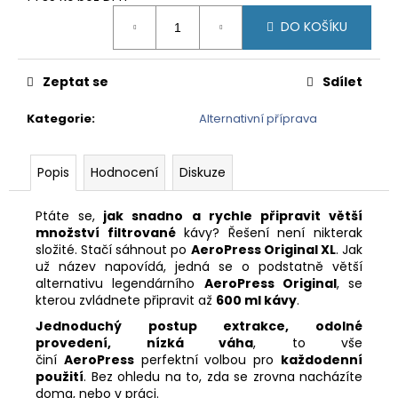
č
Měrná
u
DO KOŠÍKU
cena:
j
e
m
Zeptat se
Sdílet
e
Kategorie
:
Alternativní příprava
BRASIL
MINAS
Popis
Hodnocení
Diskuze
GERAIS
-
ZRNKOVÁ
Ptáte se,
jak snadno a rychle připravit větší
KÁVA
množství filtrované
kávy? Řešení není nikterak
složité. Stačí sáhnout po
AeroPress Original XL
. Jak
210
Kč
už název napovídá, jedná se o podstatně větší
alternativu legendárního
AeroPress Original
, se
kterou zvládnete připravit až
600 ml kávy
.
Jednoduchý postup extrakce, odolné
provedení, nízká váha
, to vše
činí
AeroPress
perfektní volbou pro
každodenní
použití
. Bez ohledu na to, zda se zrovna nacházíte
doma, nebo v práci.