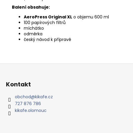
Balení obsahuje:
AeroPress Original XL
o objemu 600 ml
100 papírových filtrů
míchátko
odměrka
český návod k přípravě
Z
á
p
Kontakt
a
t
obchod
@
kikafe.cz
727 876 786
í
kikafe.olomouc