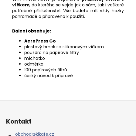
víčkem
, do kterého se vejde jak o sám, tak i veškeré
potřebné příslušenství. Vše budete mít vždy hezky
pohromadě a připraveno k použití.
Balení obsahuje:
AeroPress Go
plastový hrnek se silikonovým víčkem
pouzdro na papírové filtry
míchátko
odměrka
100 papírových filtrů
český návod k přípravě
Z
á
p
Kontakt
a
t
obchod
@
kikafe.cz