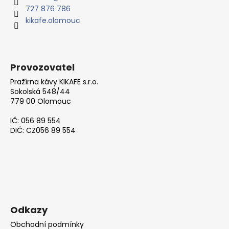
727 876 786
í
kikafe.olomouc
Provozovatel
Pražírna kávy KIKAFE s.r.o.
Sokolská 548/44
779 00 Olomouc
IČ: 056 89 554
DIČ: CZ056 89 554
Odkazy
Obchodní podmínky