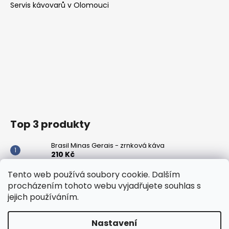
Servis kávovarů v Olomouci
Top 3 produkty
Brasil Minas Gerais - zrnková káva
210 Kč
Panama Boquete - zrnková káva
Tento web používá soubory cookie. Dalším
420 Kč
procházením tohoto webu vyjadřujete souhlas s
jejich používáním.
Peru Cajamarca - zrnková káva
348 Kč
Nastavení