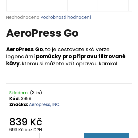
a
j
Průměrné
Neohodnoceno
Podrobnosti hodnocení
í
hodnocení
AeroPress Go
produktu
t
je
?
0,0
z
AeroPress Go
, to je cestovatelská verze
5
legendární
pomůcky pro přípravu filtrované
hvězdiček.
kávy
, kterou si můžete vzít opravdu kamkoli.
HLEDAT
Skladem
(3 ks)
D
Kód:
3959
o
Značka:
Aeropress, INC.
p
o
839 Kč
r
693 Kč bez DPH
u
Měrná