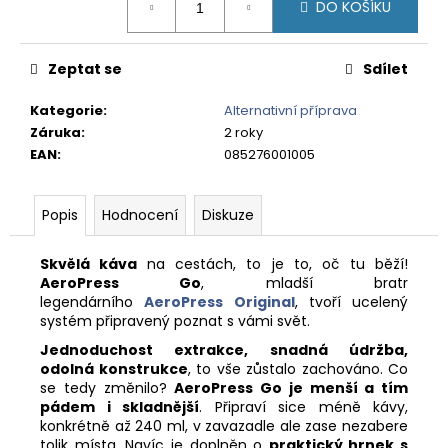
č
DO KOŠÍKU
cena:
u
j
e
Zeptat se
Sdílet
m
e
Kategorie
:
Alternativní příprava
Záruka
:
2 roky
EAN
:
085276001005
PERU
CAJAMARCA
-
Popis
Hodnocení
Diskuze
ZRNKOVÁ
KÁVA
Skvělá káva
na cestách, to je to, oč tu běží!
348
Kč
AeroPress Go
, mladší bratr
legendárního
AeroPress Original
, tvoří ucelený
systém připravený poznat s vámi svět.
Jednoduchost extrakce, snadná údržba,
odolná konstrukce
, to vše zůstalo zachováno. Co
se tedy změnilo?
AeroPress Go je menší a tím
pádem i skladnější
. Připraví sice méně kávy,
konkrétně až 240 ml, v zavazadle ale zase nezabere
tolik místa. Navíc je doplněn o
praktický hrnek s